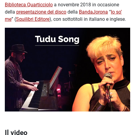
Biblioteca Quarticciolo
a novembre 2018 in occasione
della
presentazione del disco
della
BandaJorona
“
Io so’
me
” (
Squilibri Editore
), con sottotitoli in italiano e inglese.
Il video