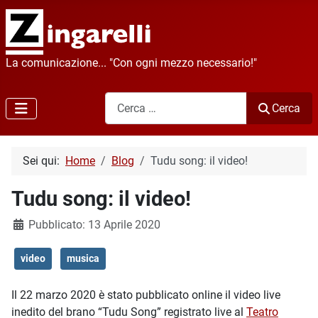
La comunicazione... "Con ogni mezzo necessario!"
Cerca
Cerca
Sei qui:
Home
Blog
Tudu song: il video!
Tudu song: il video!
Dettagli
Pubblicato: 13 Aprile 2020
video
musica
Il 22 marzo 2020 è stato pubblicato online il video live
inedito del brano “Tudu Song” registrato live al
Teatro