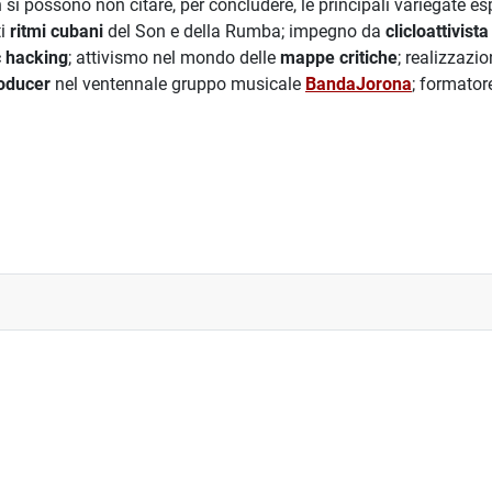
 possono non citare, per concludere, le principali variegate espe
ti
ritmi cubani
del Son e della Rumba; impegno da
clicloattivista
c hacking
; attivismo nel mondo delle
mappe critiche
; realizzazi
roducer
nel ventennale gruppo musicale
BandaJorona
; formato