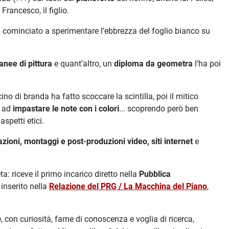
rancesco, il figlio.
 cominciato a sperimentare l’ebbrezza del foglio bianco su
nee di pittura
e quant’altro, un
diploma da geometra
l’ha poi
cino di branda ha fatto scoccare la scintilla, poi il mitico
e ad
impastare le note con i colori
... scoprendo però ben
spetti etici.
azioni, montaggi e post-produzioni video, siti internet
e
 riceve il primo incarico diretto nella
Pubblica
 inserito nella
Relazione del PRG / La Macchina del Piano
,
e, con curiosità, fame di conoscenza e voglia di ricerca,