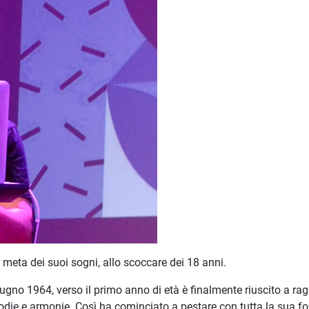
eta dei suoi sogni, allo scoccare dei 18 anni.
iugno 1964, verso il primo anno di età è finalmente riuscito a r
odie e armonie. Così ha cominciato a pestare con tutta la sua for