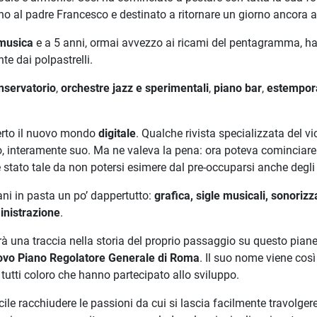
o al padre Francesco e destinato a ritornare un giorno ancora a F
musica
e a 5 anni, ormai avvezzo ai ricami del pentagramma, ha
te dai polpastrelli.
nservatorio
,
orchestre jazz e sperimentali
,
piano bar
,
estempora
operto il nuovo mondo
digitale
. Qualche rivista specializzata del vi
Suo, interamente suo. Ma ne valeva la pena: ora poteva cominciar
stato tale da non potersi esimere dal pre-occuparsi anche degli a
ni in pasta un po’ dappertutto:
grafica, sigle musicali, sonorizz
nistrazione
.
una traccia nella storia del proprio passaggio su questo pianeta:
vo Piano Regolatore Generale di Roma
. Il suo nome viene così
 tutti coloro che hanno partecipato allo sviluppo.
cile racchiudere le passioni da cui si lascia facilmente travolger