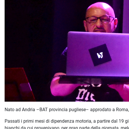
Nato ad Andria –BAT provincia pugliese– approdato a Roma, m
Passati i primi mesi di dipendenza motoria, a partire dal 19 g
bianchi da cui provenivano, per gran parte della giornata, mel