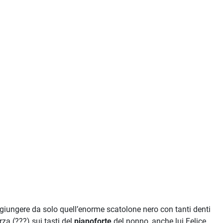
aggiungere da solo quell’enorme scatolone nero con tanti denti
za (???) sui tasti del
pianoforte
del nonno, anche lui Felice,