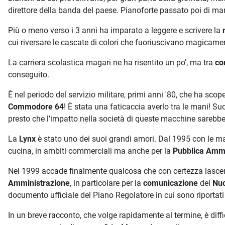
direttore della banda del paese. Pianoforte passato poi di man
Più o meno verso i 3 anni ha imparato a leggere e scrivere la
cui riversare le cascate di colori che fuoriuscivano magicamen
La carriera scolastica magari ne ha risentito un po', ma tra
co
conseguito.
È nel periodo del servizio militare, primi anni '80, che ha sc
Commodore 64
! È stata una faticaccia averlo tra le mani! 
presto che l’impatto nella società di queste macchine sarebbe 
La
Lynx
è stato uno dei suoi grandi amori. Dal 1995 con le ma
cucina, in ambiti commerciali ma anche per la
Pubblica Ammi
Nel 1999 accade finalmente qualcosa che con certezza lascerà 
Amministrazione
, in particolare per la
comunicazione
del
Nuo
documento ufficiale del Piano Regolatore in cui sono riportati
In un breve racconto, che volge rapidamente al termine, è diffi