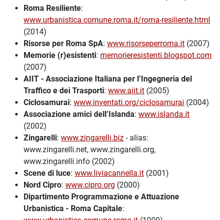
Roma Resiliente
:
www.urbanistica.comune.roma.it/roma-resiliente.html
(2014)
Risorse per Roma SpA
:
www.risorseperroma.it
(2007)
Memorie (r)esistenti
:
memorieresistenti.blogspot.com
(2007)
AIIT - Associazione Italiana per l’Ingegneria del
Traffico e dei Trasporti
:
www.aiit.it
(2005)
Ciclosamurai
:
www.inventati.org/ciclosamurai
(2004)
Associazione amici dell’Islanda
:
www.islanda.it
(2002)
Zingarelli
:
www.zingarelli.biz
- alias:
www.zingarelli.net, www.zingarelli.org,
www.zingarelli.info (2002)
Scene di luce
:
www.liviacannella.it
(2001)
Nord Cipro
:
www.cipro.org
(2000)
Dipartimento Programmazione e Attuazione
Urbanistica - Roma Capitale
: