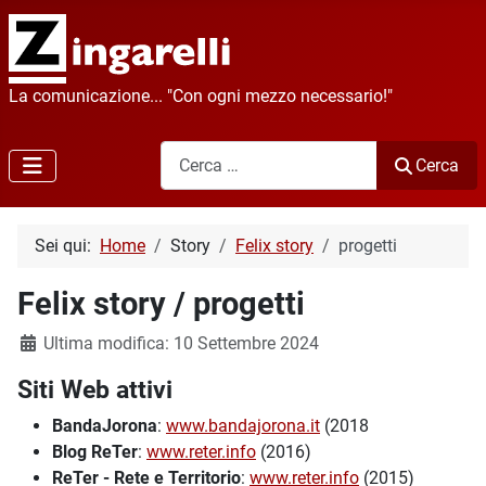
La comunicazione... "Con ogni mezzo necessario!"
Cerca
Cerca
Sei qui:
Home
Story
Felix story
progetti
Felix story / progetti
Dettagli
Ultima modifica: 10 Settembre 2024
Siti Web attivi
BandaJorona
:
www.bandajorona.it
(2018
Blog ReTer
:
www.reter.info
(2016)
ReTer - Rete e Territorio
:
www.reter.info
(2015)