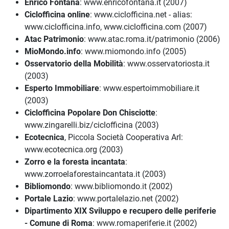
Enrico Fontana
: www.enricofontana.it (2007)
Ciclofficina online
: www.ciclofficina.net - alias:
www.ciclofficina.info, www.ciclofficina.com (2007)
Atac Patrimonio
: www.atac.roma.it/patrimonio (2006)
MioMondo.info
: www.miomondo.info (2005)
Osservatorio della Mobilità
: www.osservatoriosta.it
(2003)
Esperto Immobiliare
: www.espertoimmobiliare.it
(2003)
Ciclofficina Popolare Don Chisciotte
:
www.zingarelli.biz/ciclofficina (2003)
Ecotecnica
, Piccola Società Cooperativa Arl:
www.ecotecnica.org (2003)
Zorro e la foresta incantata
:
www.zorroelaforestaincantata.it (2003)
Bibliomondo
: www.bibliomondo.it (2002)
Portale Lazio
: www.portalelazio.net (2002)
Dipartimento XIX Sviluppo e recupero delle periferie
- Comune di Roma
: www.romaperiferie.it (2002)