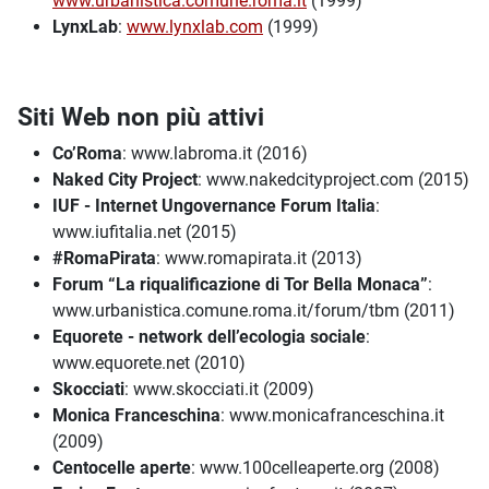
www.urbanistica.comune.roma.it
(1999)
LynxLab
:
www.lynxlab.com
(1999)
Siti Web non più attivi
Co’Roma
: www.labroma.it (2016)
Naked City Project
: www.nakedcityproject.com (2015)
IUF - Internet Ungovernance Forum Italia
:
www.iufitalia.net (2015)
#RomaPirata
: www.romapirata.it (2013)
Forum “La riqualificazione di Tor Bella Monaca”
:
www.urbanistica.comune.roma.it/forum/tbm (2011)
Equorete - network dell’ecologia sociale
:
www.equorete.net (2010)
Skocciati
: www.skocciati.it (2009)
Monica Franceschina
: www.monicafranceschina.it
(2009)
Centocelle aperte
: www.100celleaperte.org (2008)