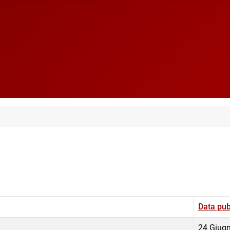
Data pub
24 Giug